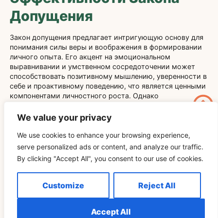
Допущения
Закон допущения предлагает интригующую основу для
понимания силы веры и воображения в формировании
личного опыта. Его акцент на эмоциональном
выравнивании и умственном сосредоточении может
способствовать позитивному мышлению, уверенности в
себе и проактивному поведению, что является ценными
компонентами личностного роста. Однако
метафизические утверждения закона остаются
недоказанными научными стандартами, и его успех
We value your privacy
часто зависит от индивидуальной интерпретации и
усилий.
We use cookies to enhance your browsing experience,
serve personalized ads or content, and analyze our traffic.
В конечном итоге, Закон предположения может
By clicking "Accept All", you consent to our use of cookies.
работать как психологический инструмент,
повышающий мотивацию и перспективу, а не как
гарантированный метод изменения внешней реальности
Customize
Reject All
путем простого предположения. Тем, кто заинтересован
в его изучении, будет полезно сочетать веру с
практическими действиями и сохранять реалистичные
Accept All