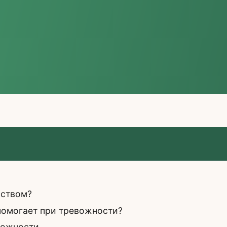
йством?
помогает при тревожности?
вожности