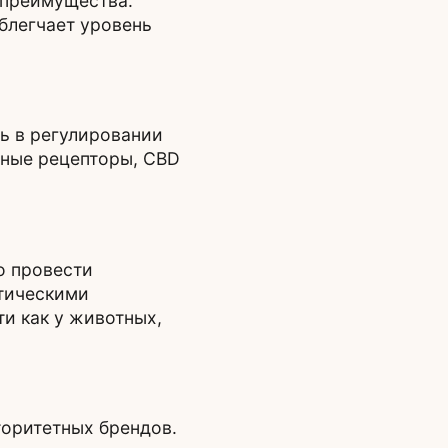
 преимущества.
блегчает уровень
ь в регулировании
дные рецепторы, CBD
о провести
итическими
и как у животных,
торитетных брендов.