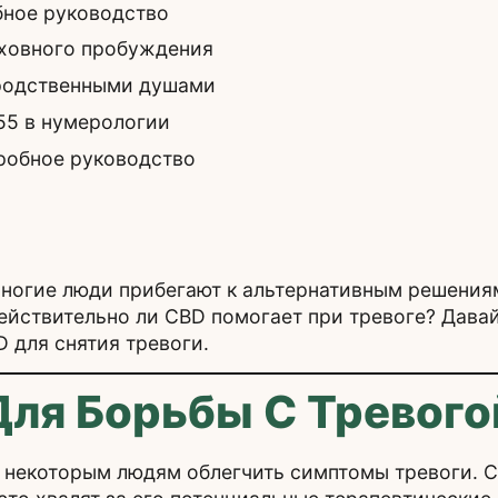
бное руководство
уховного пробуждения
 родственными душами
55 в нумерологии
робное руководство
многие люди прибегают к альтернативным решениям
ействительно ли CBD помогает при тревоге? Дава
 для снятия тревоги.
ля Борьбы С Тревого
 некоторым людям облегчить симптомы тревоги. C