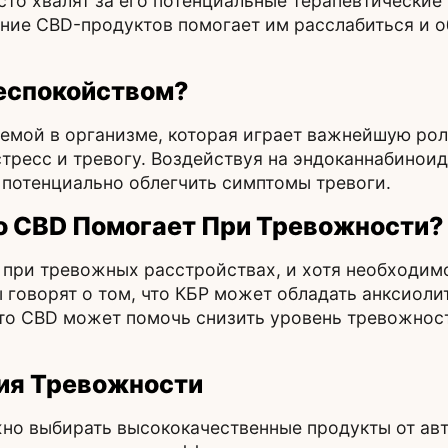
сто хвалят за его потенциальные терапевтические
ние CBD-продуктов помогает им расслабиться и о
Беспокойством?
емой в организме, которая играет важнейшую рол
тресс и тревогу. Воздействуя на эндоканнабинои
 потенциально облегчить симптомы тревоги.
о CBD Помогает При Тревожности?
 при тревожных расстройствах, и хотя необходим
 говорят о том, что КБР может обладать анксиол
то CBD может помочь снизить уровень тревожност
ия Тревожности
жно выбирать высококачественные продукты от ав