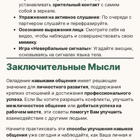
устанавливать
зрительный контакт
с самим
собой в зеркале.
Упражнения на активное слушание
: По очереди с
партнером слушайте и перефразируйте.
Осознание выражения лица
: Смотрите себя на
видео, чтобы наблюдать и совершенствовать свою
мимику
.
Игра «Невербальные сигналы»
: Угадайте эмоции,
основываясь на сигналах языка тела.
Заключительные Мысли
Овладение
навыками общения
имеет решающее
значение для
личностного развития
, поддержания
крепких отношений и достижения
профессионального
успеха
. Если Вы хотите разрешить конфликты, улучшить
межличностное общение
или
добиться успеха на
рабочем месте
, эти советы
помогут Вам улучшить
взаимодействие с другими людьми.
Начните практиковать эти
способы улучшения навыков
общения
уже сегодня и наблюдайте, как Ваша личная и