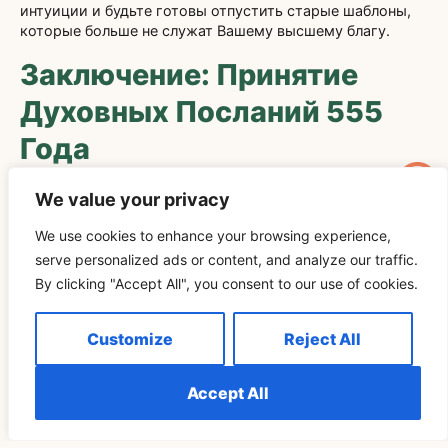
интуиции и будьте готовы отпустить старые шаблоны,
которые больше не служат Вашему высшему благу.
Заключение: Принятие
Духовных Посланий 555
Года
Число 555 несет в себе глубокое духовное послание,
We value your privacy
сосредоточенное на трансформации, росте и
божественном руководстве. Признание этого числа не
We use cookies to enhance your browsing experience,
просто совпадением позволяет людям настроиться на
serve personalized ads or content, and analyze our traffic.
тонкие энергии, которые побуждают их принимать
By clicking "Accept All", you consent to our use of cookies.
перемены с мужеством и доверием. Рассматривается
ли оно как призыв духовных наставников или как
символ личной эволюции, 555 приглашает нас вступить
Customize
Reject All
на новые этапы жизни с открытым сердцем и разумом.
В конечном итоге, принятие духовных посланий 555
Accept All
года может привести к большему самосознанию и
соответствию жизненной цели. Понимая его значение и
усваивая его уроки, мы можем преодолевать