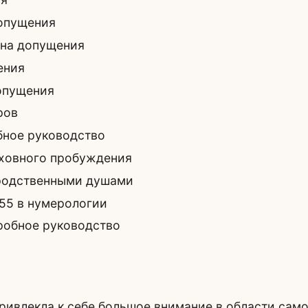
допущения
она допущения
ения
опущения
ров
бное руководство
уховного пробуждения
 родственными душами
55 в нумерологии
робное руководство
ривлекла к себе большое внимание в области сам