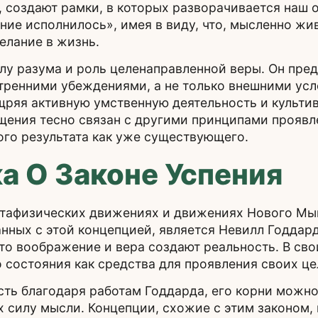
, создают рамки, в которых разворачивается наш о
ие исполнилось», имея в виду, что, мысленно жи
елание в жизнь.
лу разума и роль целенаправленной веры. Он пред
тренними убеждениями, а не только внешними усл
ряя активную умственную деятельность и культи
щения тесно связан с другими принципами проявл
го результата как уже существующего.
а О Законе Успения
етафизических движениях и движениях Нового Мы
анных с этой концепцией, является Невилл Годдар
что воображение и вера создают реальность. В св
 состояния как средства для проявления своих це
ть благодаря работам Годдарда, его корни можно
силу мысли. Концепции, схожие с этим законом, 