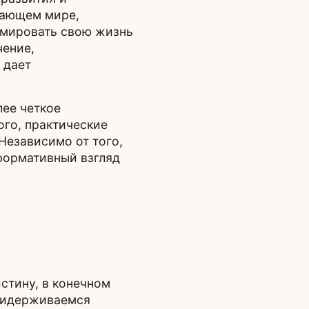
жающем мире,
рмировать свою жизнь
чение,
 дает
ее четкое
ого, практические
Независимо от того,
формативный взгляд
стину, в конечном
придерживаемся