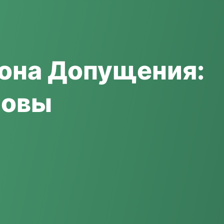
она Допущения:
новы