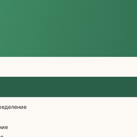
ределение
ние
ия