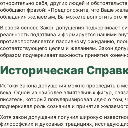
относительно себя, других людей и обстоятельств
обобщают фразой: «Предположите, что Ваше желан
обладания желаемым, Вы можете воплотить это ж
В своей основе Закон допущения подчеркивает си
реальность податлива и формируется нашими вну
противопоставляется пассивному ожиданию, поощ
соответствующего целям и желаниям. Закон допу
образом подчеркивает важность принятия конечно
Историческая Справк
Истоки Закона допущения можно проследить в м
века. Одной из наиболее влиятельных фигур, связ
писатель, который популяризировал идею о том, 
подчеркивал роль сознания и принятие желаемого
Хотя закон допущения получил широкую известнос
философских и духовных традициях, исследующих 