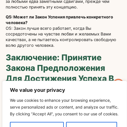
за любыми едва заметными сдвигами, прежде чем
полностью принять эту концепцию.
Q5: Может ли Закон Успения привлечь конкретного
человека?
О5: Закон лучше всего работает, когда Вы
сосредоточены на чувстве любви и желаемых Вами
качествах, а не пытаетесь контролировать свободную
волю другого человека.
Заключение: Принятие
Закона Предположения
Для Достижения Успеха В
Любви
We value your privacy
We use cookies to enhance your browsing experience,
Закон предположения» предлагает глубокую основу для
serve personalized ads or content, and analyze our traffic.
преобразования Вашей романтической жизни путем
изменения Ваших внутренних убеждений и
By clicking "Accept All", you consent to our use of cookies.
предположений о любви. Сознательно принимая
позитивные, дающие силы предположения, Вы можете