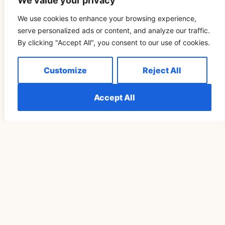
We value your privacy
Признание и понимание значения числа 333 в разлуке
We use cookies to enhance your browsing experience,
близнецовых пламен может оказать неоценимую
serve personalized ads or content, and analyze our traffic.
поддержку в сложный и эмоциональный период. Как
By clicking "Accept All", you consent to our use of cookies.
символ духовного руководства и поддержки, 333
предлагает близнецовым пламенам довериться
процессу, сосредоточиться на внутреннем росте и
Customize
Reject All
сохранять надежду на будущее. Соединившись с
энергией этого мощного числа, люди смогут пережить
разлуку с большим спокойствием и целью, зная, что их
Accept All
путешествие проходит под божественным
руководством.
Related Blog
ДУХОВНОСТЬ