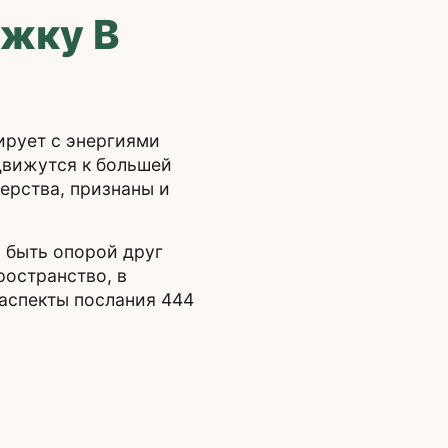
ржку В
ирует с энергиями
движутся к большей
нерства, признаны и
 быть опорой друг
ространство, в
 аспекты послания 444