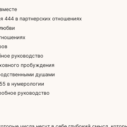
 вместе
я 444 в партнерских отношениях
 любви
отношениях
ров
бное руководство
уховного пробуждения
 родственными душами
55 в нумерологии
робное руководство
оторые числа несут в себе глубокий смысл, котор