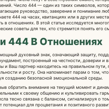
шений. Число 444 — один из таких символов, кото
лагающее руководство, заверение и понимание лю
аете 444 на часах, квитанциях или в других места
ь в отношениях. В этой статье исследуется много
еские советы для тех, кто стремится понять его с
и 444 В Отношениях
 мощный духовный знак, означающий защиту, подд
ундамент, построенный на честности, доверии и 
 Вы и Ваш партнер находитесь на правильном пути
ьности и росту. Она напоминает парам о том, что
вуя созданию безопасной эмоциональной среды.
зыв обратить внимание на текущий момент и дина
тельными к своему общению и культивировать гар
ла тесно связана с балансом, сигнализируя о том
т потенциал для процветания и позитивного разви