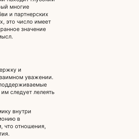
рый многие
бви и партнерских
х, это число имеет
гранное значение
мысл.
ержку и
взаимном уважении.
, поддерживаемые
 им следует лелеять
мику внутри
монию в
, что отношения,
тия.