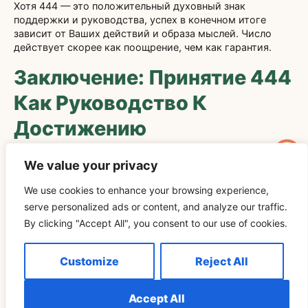
Хотя 444 — это положительный духовный знак
поддержки и руководства, успех в конечном итоге
зависит от Ваших действий и образа мыслей. Число
действует скорее как поощрение, чем как гарантия.
Заключение: Принятие 444
Как Руководство К
Достижению
Приняв символику числа 444, люди могут обрести
We value your privacy
мощного союзника на пути к успеху. В этом числе
заключены темы стабильности, упорства и духовной
We use cookies to enhance your browsing experience,
поддержки — все это важные составляющие в
serve personalized ads or content, and analyze our traffic.
достижении целей. Воспринимая 444 как знак того, что
By clicking "Accept All", you consent to our use of cookies.
нужно заложить прочный фундамент и сохранять
приверженность, Вы создаете условия, в которых успех
становится не только возможным, но и устойчивым.
Customize
Reject All
В конечном итоге, 444 предлагает Вам культивировать
баланс, доверие и стойкость в своих усилиях. Как бы Вы
Accept All
ни интерпретировали это число — как духовное