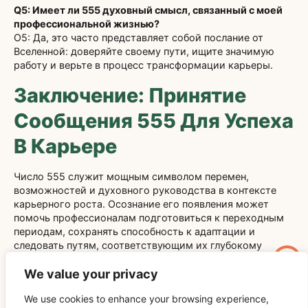
Q5: Имеет ли 555 духовный смысл, связанный с моей
профессиональной жизнью?
О5: Да, это часто представляет собой послание от
Вселенной: доверяйте своему пути, ищите значимую
работу и верьте в процесс трансформации карьеры.
Заключение: Принятие
Сообщения 555 Для Успеха
В Карьере
Число 555 служит мощным символом перемен,
возможностей и духовного руководства в контексте
карьерного роста. Осознание его появления может
помочь профессионалам подготовиться к переходным
периодам, сохранять способность к адаптации и
следовать путям, соответствующим их глубокому
предназначению. Приняв послание 555, люди смогут
превратить неопределенность в расширение
We value your privacy
возможностей и добиться значимого прогресса в своей
We use cookies to enhance your browsing experience,
профессиональной жизни.