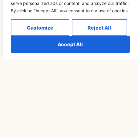
serve personalized ads or content, and analyze our traffic.
В конечном итоге, энергия 555 года предлагает Вам
By clicking "Accept All", you consent to our use of cookies.
взглянуть на свою карьеру не просто как на ряд работ
или задач, а как на развивающееся путешествие, в
котором Вы будете расти, учиться и реализовываться.
Customize
Reject All
Подход к этому путешествию с открытостью и
намерением может привести к большему
удовлетворению и успеху в Вашей работе.
Accept All
Находитесь ли Вы на перепутье или просто ищете
уверенности в своей карьерной траектории, символизм
числа 555 предлагает ценные идеи и ободрение. Поняв
и применив на практике послания, скрывающиеся за
этим числом, Вы сможете вести свою
профессиональную жизнь с большей уверенностью,
ясностью и целеустремленностью. Следите за 555 —
возможно, это именно тот знак, который нужен Вам для
того, чтобы вывести свою карьеру на новый уровень.