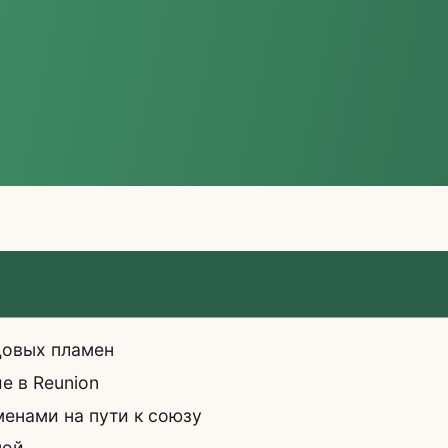
цовых пламен
е в Reunion
енами на пути к союзу
ной