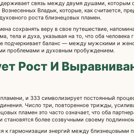
поддерживает связь между двумя душами, которым
 Вознесенных Владык, которые, как считается, пр
духовного роста близнецовых пламен.
ена сохранять веру в свое путешествие, напомина
, тела и духа, указывая на то, что оба человека г
же подчеркивает баланс — между мужскими и жен
ми проблемами и духовным пробуждением.
ет Рост И Выравнива
 пламени, и 333 символизирует постоянный проце
динения. Число три, повторенное трижды, усилив
цовых пламен это часто означает, что оба партне
и становятся более созвучными своему подлинном
ся к гармонизации энергий между близнецовыми п