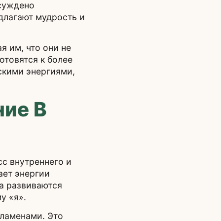
 суждено
едлагают мудрость и
я им, что они не
отовятся к более
скими энергиями,
ние В
сс внутреннего и
ает энергии
ра развиваются
у «я».
ламенами. Это