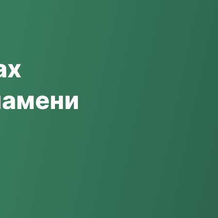
ах
ламени