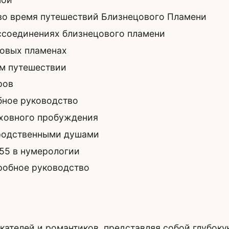
во время путешествий Близнецового Пламени
ссоединениях близнецового пламени
цовых пламенах
ем путешествии
ров
бное руководство
уховного пробуждения
 родственными душами
55 в нумерологии
робное руководство
ателей и романтиков, представляя собой глубоку