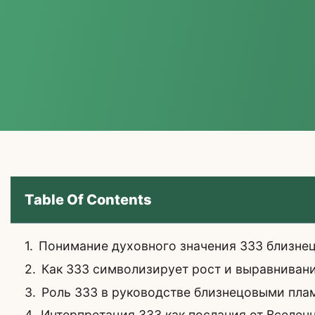
Table Of Contents
Понимание духовного значения 333 близне
Как 333 символизирует рост и выравнивани
Роль 333 в руководстве близнецовыми плам
Интерпретация 333 как послания от Вселен