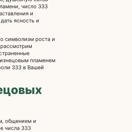
ламени, число 333
аставления и
дать ясность и
его символизм роста и
е рассмотрим
остраненные
близнецовым пламенем
роли 333 в Вашей
нецовых
м, общением и
е числа 333