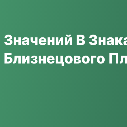
 Значений В Знак
 Близнецового П