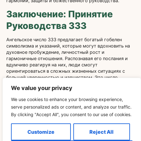
гармонии, защиты и божественного руководства.
Заключение: Принятие
Руководства 333
Ангельское число 333 предлагает богатый гобелен
символизма и указаний, которые могут вдохновить на
духовное пробуждение, личностный рост и
гармоничные отношения. Распознавая его послания и
вдумчиво реагируя на них, люди смогут
ориентироваться в сложных жизненных ситуациях с
большей уверенностью и изяществом. Это число
служит напоминанием о том, что божественная
We value your privacy
поддержка всегда доступна, поощряя
сбалансированный подход как к духовным, так и к
We use cookies to enhance your browsing experience,
практическим аспектам жизни.
serve personalized ads or content, and analyze our traffic.
В конечном счете, принять 333 означает открыть себя
By clicking "Accept All", you consent to our use of cookies.
для трансформации и довериться предстоящему
путешествию. Если Вы ищете ясности, мотивации или
Customize
Reject All
уверенности, энергия 333 может осветить путь к более
целенаправленному и полноценному существованию.