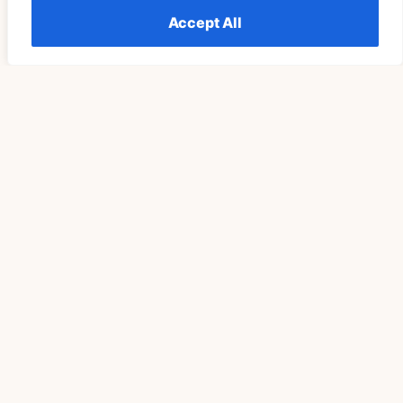
Accept All
Related Blog
ДУХОВНОСТЬ
Понимание Значения «Видеть 555 Повторов