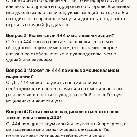
О: Повторное появление 444 часто интерпретируется
как знак поощрения и поддержки со стороны Вселенной
или духовных наставников, указывающий на то, что Вы
находитесь на правильном пути и должны продолжать
строить прочный фундамент.
Вопрос 2: Является ли 444 счастливым числом?
О: Хотя 444 обычно считается положительным и
обнадеживающим символом, его значение скорее
связано со стабильностью и руководством, чем с
удачей или везением.
Вопрос 3: Может ли 444 помочь в эмоциональном
исцелении?
О: Да, 444 может служить напоминанием о
необходимости сосредоточиться на эмоциональном
равновесии и практике ухода за собой, способствуя
исцелению и ясности ума.
Вопрос 4: Стоит ли мне кардинально менять свою
жизнь, если я вижу 444?
О: 444 поощряет вдумчивый и неуклонный прогресс, а
не внезапные или импульсивные изменения. Он
поддерживает создание стабильности через