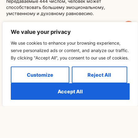
передаваемые 444 числом, человек может
способствовать большему эмоциональному,
умственному и духовному равновесию.
В конечном счете, 444 предлагает нам довериться
процессу роста и оставаться на земле среди жизненных
We value your privacy
колебаний. Благодаря такому постоянному вниманию
мы можем создать устойчивую и гармоничную жизнь,
We use cookies to enhance your browsing experience,
отражающую стабильность, которую олицетворяет
serve personalized ads or content, and analyze our traffic.
число 444.
By clicking "Accept All", you consent to our use of cookies.
Понимание смысла числа 444 обогащает нашу оценку
тонкого руководства, которое могут предложить числа.
Customize
Reject All
Как бы ни рассматривалось число 444 — через призму
духовности, психологии или повседневной жизни — оно
подчеркивает ценность баланса, порядка и
Accept All
настойчивости. Когда Вы встречаете это число,
воспринимайте его как приглашение укрепить свои
основы и встать на уверенный путь к прочной
стабильности.