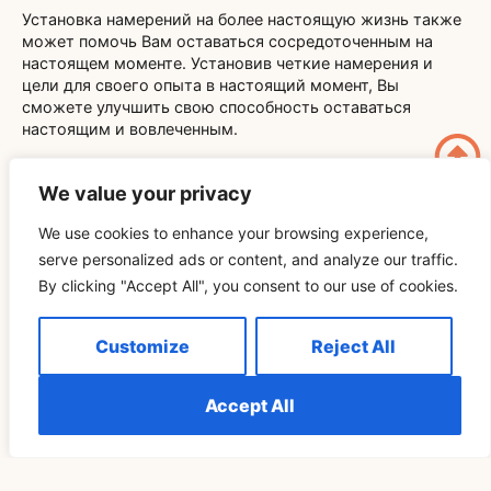
Установка намерений на более настоящую жизнь также
может помочь Вам оставаться сосредоточенным на
настоящем моменте. Установив четкие намерения и
цели для своего опыта в настоящий момент, Вы
сможете улучшить свою способность оставаться
настоящим и вовлеченным.
Использование техник осознанности, таких как
глубокое дыхание, медитация или сканирование тела,
We value your privacy
может помочь Вам закрепиться в настоящем моменте и
не дать Вашему разуму заблудиться в прошлом или
We use cookies to enhance your browsing experience,
будущем. Эти техники могут стать ценными
serve personalized ads or content, and analyze our traffic.
инструментами на Вашем пути к жизни в настоящем
By clicking "Accept All", you consent to our use of cookies.
моменте.
Customize
Reject All
Как Жизнь В Настоящем
Может Изменить Вашу
Accept All
Жизнь?
Принятие настоящего момента может привести к