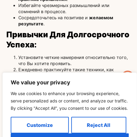
Избегайте чрезмерных размышлений или
сомнений в процессе.
Сосредоточьтесь на позитиве и
желаемом
результате
.
Привычки Для Долгосрочного
Успеха
:
Установите четкие намерения относительно того,
что Вы хотите проявить.
Ежедневно практикуйте такие техники, как
аффирмации
и
визуализация
.
Отмечайте маленькие победы, чтобы нарастить
We value your privacy
импульс.
We use cookies to enhance your browsing experience,
Заключение
serve personalized ads or content, and analyze our traffic.
By clicking "Accept All", you consent to our use of cookies.
Манифестация — это путешествие по превращению
Ваших
мечтаний в реальность
путем согласования
Customize
Reject All
Ваших мыслей, эмоций и действий. Используете ли Вы
метод 369 манифестаций
, создаете
доску видения
или