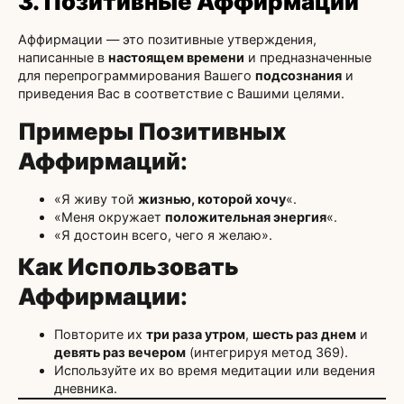
3. Позитивные Аффирмации
Аффирмации — это позитивные утверждения,
написанные в
настоящем времени
и предназначенные
для перепрограммирования Вашего
подсознания
и
приведения Вас в соответствие с Вашими целями.
Примеры Позитивных
Аффирмаций
:
«Я живу той
жизнью, которой хочу
«.
«Меня окружает
положительная энергия
«.
«Я достоин всего, чего я желаю».
Как Использовать
Аффирмации
:
Повторите их
три раза утром
,
шесть раз днем
и
девять раз вечером
(интегрируя метод 369).
Используйте их во время медитации или ведения
дневника.