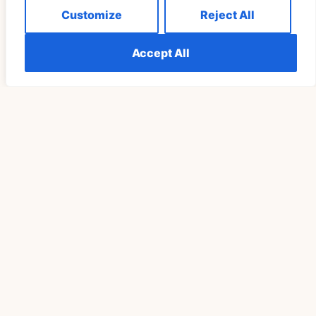
READ MORE »
Customize
Reject All
Accept All
ДУХОВНОСТЬ
Понимание Значения 555 Ночью: Подробное
Руководство
READ MORE »