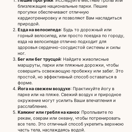
Пешие прогулки
: Исследуйте местные тропы или
близлежащие национальные парки. Пешие
прогулки обеспечивают отличную
кардиотренировку и позволяют Вам насладиться
природой.
Езда на велосипеде
: Будь то дорожный или
горный велосипед, или просто поездка по городу,
езда на велосипеде отлично подходит для
здоровья сердечно-сосудистой системы и силы
ног.
Бег или бег трусцой
: Найдите живописные
маршруты, парки или пляжные дорожки, чтобы
совершить освежающую пробежку или забег. Это
простой, но эффективный способ оставаться в
форме.
Йога на свежем воздухе
: Практикуйте йогу в
парке или на пляже. Свежий воздух и природное
окружение могут усилить Ваши впечатления и
расслабление.
Каякинг или гребля на каноэ
: Проплывите по
рекам, озерам или океану, чтобы потренировать
все тело. Это отличный способ укрепить верхнюю
часть тела, наслаждаясь водой.