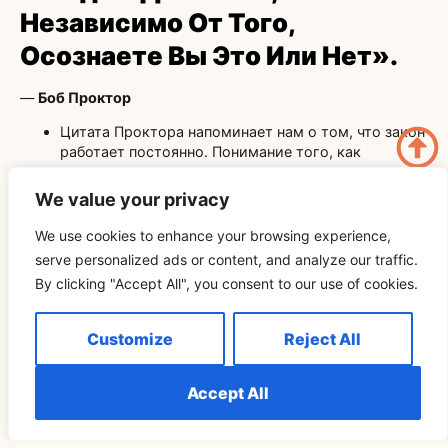
Независимо От Того,
Осознаете Вы Это Или Нет».
—
Боб Проктор
Цитата Проктора напоминает нам о том, что закон
работает постоянно. Понимание того, как
использовать его силу, очень важно для успеха.
We value your privacy
14.
«Думаете Ли Вы, Что
Можете, Или Думаете, Что Не
We use cookies to enhance your browsing experience,
serve personalized ads or content, and analyze our traffic.
Можете, Вы Правы».
By clicking "Accept All", you consent to our use of cookies.
—
Генри Форд
Customize
Reject All
Нестареющие слова Форда подчеркивают, что
вера — это все, когда речь идет о воплощении
Ваших желаний.
Accept All
15.
«Когда Вас Вдохновляет