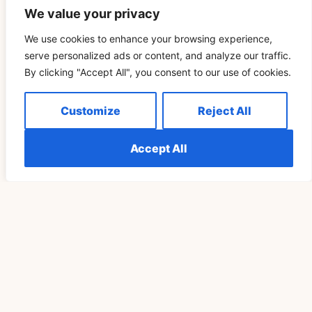
auf Ihrem Weg unterstützen. Vertrauen Sie auf das göttliche
We value your privacy
Timing Ihres Lebens und wissen Sie, dass Sie genau da sind,
wo Sie sein müssen.
We use cookies to enhance your browsing experience,
serve personalized ads or content, and analyze our traffic.
By clicking "Accept All", you consent to our use of cookies.
Customize
Reject All
Related Blog
Accept All
SPIRITUALITÄT