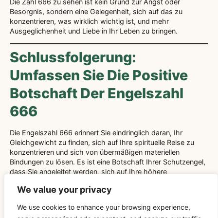
Die Zahl 666 zu sehen ist kein Grund zur Angst oder
Besorgnis, sondern eine Gelegenheit, sich auf das zu
konzentrieren, was wirklich wichtig ist, und mehr
Ausgeglichenheit und Liebe in Ihr Leben zu bringen.
Schlussfolgerung:
Umfassen Sie Die Positive
Botschaft Der Engelszahl
666
Die Engelszahl 666 erinnert Sie eindringlich daran, Ihr
Gleichgewicht zu finden, sich auf Ihre spirituelle Reise zu
konzentrieren und sich von übermäßigen materiellen
Bindungen zu lösen. Es ist eine Botschaft Ihrer Schutzengel,
dass Sie angeleitet werden, sich auf Ihre höhere
Bestimmung auszurichten und die Aspekte Ihres Lebens zu
We value your privacy
pflegen, die wirklich wichtig sind.
We use cookies to enhance your browsing experience,
Wenn Sie die Bedeutung der Engelszahl 666 verstehen und
ihre Hinweise auf Ihr Leben anwenden, können Sie diese Zeit