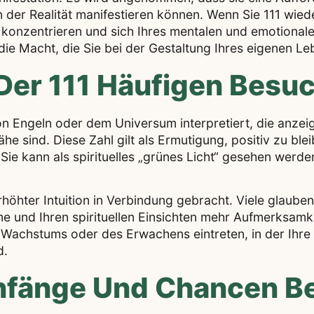
n der Realität manifestieren können. Wenn Sie 111 wie
zu konzentrieren und sich Ihres mentalen und emotiona
 die Macht, die Sie bei der Gestaltung Ihres eigenen L
 Der 111 Häufigen Besu
 von Engeln oder dem Universum interpretiert, die anzei
ähe sind. Diese Zahl gilt als Ermutigung, positiv zu bl
Sie kann als spirituelles „grünes Licht“ gesehen werde
höhter Intuition in Verbindung gebracht. Viele glaube
imme und Ihren spirituellen Einsichten mehr Aufmerksam
en Wachstums oder des Erwachens eintreten, in der Ihr
d.
anfänge Und Chancen B