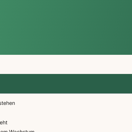
stehen
eht
ichem Wachstum