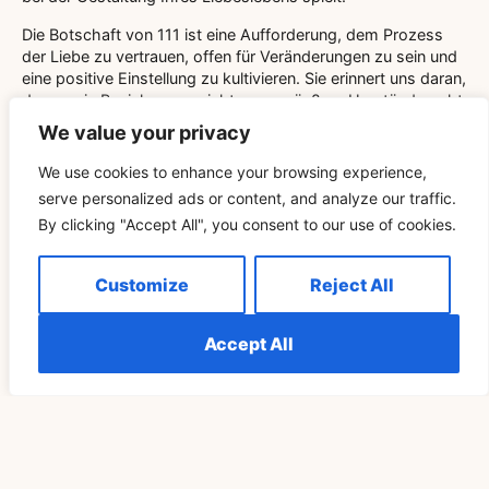
Die Botschaft von 111 ist eine Aufforderung, dem Prozess
der Liebe zu vertrauen, offen für Veränderungen zu sein und
eine positive Einstellung zu kultivieren. Sie erinnert uns daran,
dass es in Beziehungen nicht nur um äußere Umstände geht,
sondern auch um innere Ausrichtung und bewusste
We value your privacy
Anstrengungen. Letztendlich kann 111 als Leitfaden dienen,
der Ihnen hilft, Ihre romantische Reise mit Klarheit und Herz
We use cookies to enhance your browsing experience,
zu meistern.
serve personalized ads or content, and analyze our traffic.
OUTRO
By clicking "Accept All", you consent to our use of cookies.
Customize
Reject All
Accept All
Related Blog
SPIRITUALITÄT