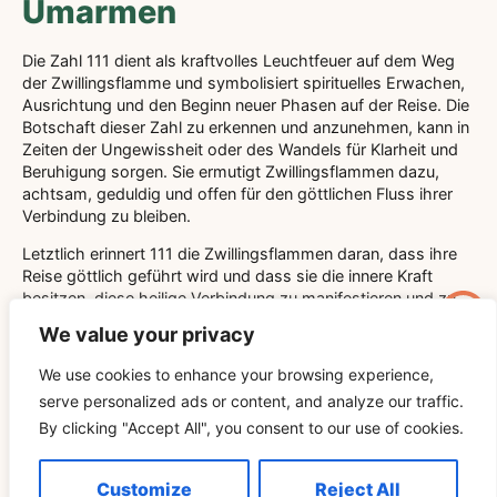
Umarmen
Die Zahl 111 dient als kraftvolles Leuchtfeuer auf dem Weg
der Zwillingsflamme und symbolisiert spirituelles Erwachen,
Ausrichtung und den Beginn neuer Phasen auf der Reise. Die
Botschaft dieser Zahl zu erkennen und anzunehmen, kann in
Zeiten der Ungewissheit oder des Wandels für Klarheit und
Beruhigung sorgen. Sie ermutigt Zwillingsflammen dazu,
achtsam, geduldig und offen für den göttlichen Fluss ihrer
Verbindung zu bleiben.
Letztlich erinnert 111 die Zwillingsflammen daran, dass ihre
Reise göttlich geführt wird und dass sie die innere Kraft
besitzen, diese heilige Verbindung zu manifestieren und zu
pflegen. Wenn Sie die Symbolik ehren und die von 111
We value your privacy
inspirierten praktischen Schritte anwenden, können Sie Ihre
Zwillingsflammenerfahrung mit größerer Zuversicht und
We use cookies to enhance your browsing experience,
spiritueller Einsicht meistern und so das Wachstum sowohl
serve personalized ads or content, and analyze our traffic.
des Einzelnen als auch des vereinten Paares fördern.
By clicking "Accept All", you consent to our use of cookies.
Der wiederkehrende Anblick von 111 ist mehr als nur ein
numerischer Zufall; es ist ein bedeutungsvolles spirituelles
Customize
Reject All
Signal, das auf diejenigen zugeschnitten ist, die sich auf der