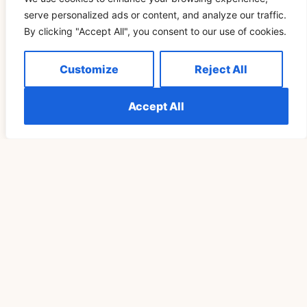
serve personalized ads or content, and analyze our traffic.
Letztlich ermutigt 333 zu Geduld, Vertrauen und Offenheit
By clicking "Accept All", you consent to our use of cookies.
und erinnert beide Partner daran, dass ihre Verbindung Teil
eines größeren spirituellen Plans ist. Wenn Sie diese Führung
willkommen heißen, können Zwillingsflammen ihren Weg mit
Customize
Reject All
Anmut beschreiten und wissen, dass sie bei jedem Schritt
vom Universum unterstützt werden.
OUTRO
Accept All
Related Blog
SPIRITUALITÄT