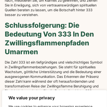
nach, meditieren Sie, um Klarheit zu gewinnen, und ziehen
Sie in Erwägung, sich von vertrauenswürdigen spirituellen
Quellen beraten zu lassen, um die Botschaft hinter 333
besser zu verstehen.
Schlussfolgerung: Die
Bedeutung Von 333 In Den
Zwillingsflammenpfaden
Umarmen
Die Zahl 333 ist ein tiefgründiges und vielschichtiges Symbol
in Zwillingsflammenbeziehungen. Sie steht für spirituelles
Wachstum, göttliche Unterstützung und die Bedeutung einer
ausgewogenen Kommunikation. Das Erkennen der Präsenz
dieser Zahl kann während der oft herausfordernden und
transformativen Reise der Zwillingsflamme Beruhigung und
Einsicht bringen. Indem Sie die Botschaften hinter 333
annehmen, können Sie ein tieferes Selbstbewusstsein
We value your privacy
entwickeln und eine stärkere, harmonischere Verbindung zu
Ihrer Zwillingsflamme kultivieren.
We use cookies to enhance your browsing experience,