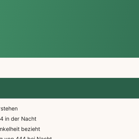
rstehen
4 in der Nacht
nkelheit bezieht
g von 444 bei Nacht