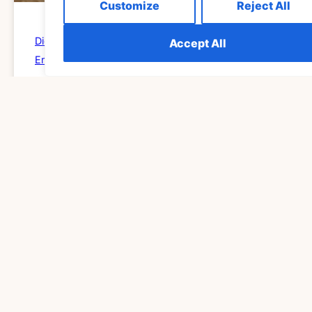
Customize
Reject All
Die Bedeutung Von 555 Im Prozess Des Spirituellen
Accept All
Erwachens Verstehen
READ MORE »
SPIRITUALITÄT