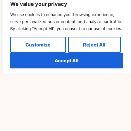
Hoffnung und als Motivation für Heilung, persönliches
We value your privacy
Wachstum und Erneuerung nutzen.
We use cookies to enhance your browsing experience,
Letztendlich ermutigt Sie die 444 dazu, der Reise zu
serve personalized ads or content, and analyze our traffic.
vertrauen, in sich selbst einen Abschluss zu finden und Ihr
By clicking "Accept All", you consent to our use of cookies.
Herz für neue Anfänge zu öffnen. Ob Sie sie nun spirituell
oder psychologisch interpretieren, diese Zahl ist eine
Einladung, mit Zuversicht und Anmut vorwärts zu gehen.
Customize
Reject All
Wenn Sie die Botschaft der 444 annehmen, kann sich der
Schmerz einer Trennung in eine Chance für tiefgreifende
Transformation und dauerhaften Frieden verwandeln.
Accept All
OUTRO
Related Blog
SPIRITUALITÄT