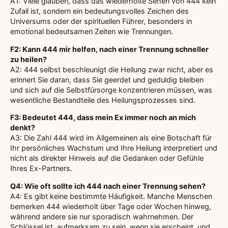
A1: Viele glauben, dass das wiederholte Sehen von 444 kein
Zufall ist, sondern ein bedeutungsvolles Zeichen des
Universums oder der spirituellen Führer, besonders in
emotional bedeutsamen Zeiten wie Trennungen.
F2: Kann 444 mir helfen, nach einer Trennung schneller
zu heilen?
A2: 444 selbst beschleunigt die Heilung zwar nicht, aber es
erinnert Sie daran, dass Sie geerdet und geduldig bleiben
und sich auf die Selbstfürsorge konzentrieren müssen, was
wesentliche Bestandteile des Heilungsprozesses sind.
F3: Bedeutet 444, dass mein Ex immer noch an mich
denkt?
A3: Die Zahl 444 wird im Allgemeinen als eine Botschaft für
Ihr persönliches Wachstum und Ihre Heilung interpretiert und
nicht als direkter Hinweis auf die Gedanken oder Gefühle
Ihres Ex-Partners.
Q4: Wie oft sollte ich 444 nach einer Trennung sehen?
A4: Es gibt keine bestimmte Häufigkeit. Manche Menschen
bemerken 444 wiederholt über Tage oder Wochen hinweg,
während andere sie nur sporadisch wahrnehmen. Der
Schlüssel ist, aufmerksam zu sein, wenn sie erscheint, und