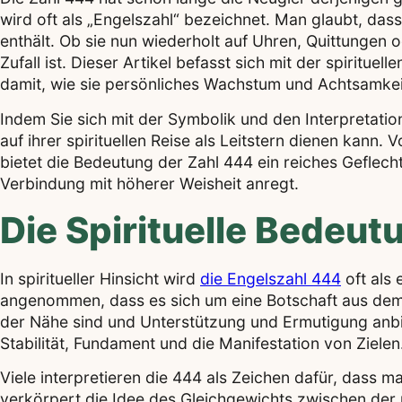
wird oft als „Engelszahl“ bezeichnet. Man glaubt, das
enthält. Ob sie nun wiederholt auf Uhren, Quittungen 
Zufall ist. Dieser Artikel befasst sich mit der spiritue
damit, wie sie persönliches Wachstum und Achtsamkei
Indem Sie sich mit der Symbolik und den Interpretation
auf ihrer spirituellen Reise als Leitstern dienen kann.
bietet die Bedeutung der Zahl 444 ein reiches Gefl
Verbindung mit höherer Weisheit anregt.
Die Spirituelle Bedeu
In spiritueller Hinsicht wird
die Engelszahl 444
oft als
angenommen, dass es sich um eine Botschaft aus dem spi
der Nähe sind und Unterstützung und Ermutigung anbiet
Stabilität, Fundament und die Manifestation von Zielen
Viele interpretieren die 444 als Zeichen dafür, dass ma
verkörpert die Idee des Gleichgewichts zwischen der p