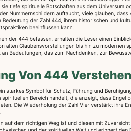
s sie tiefe spirituelle Botschaften aus dem Universum 
oder Nummernschildern auftaucht, viele glauben, dass 
llen Bedeutung der Zahl 444, ihrem historischen und kult
tspraktiken beeinflussen kann.
en der 444 befassen, erhalten die Leser einen Einblick
 Von alten Glaubensvorstellungen bis hin zu modernen sp
echt an Bedeutungen, das zum Nachdenken, zur Bewuss
tung Von 444 Verstehe
 ein starkes Symbol für Schutz, Führung und Beruhigun
rituellen Bereich handelt, die anzeigt, dass Engel ode
en. Die Wiederholung der Zahl Vier verstärkt ihre Ene
.
n auf dem richtigen Weg ist und diesen mit Zuversicht f
hysischen und der spirituellen Welt und erinnert den 