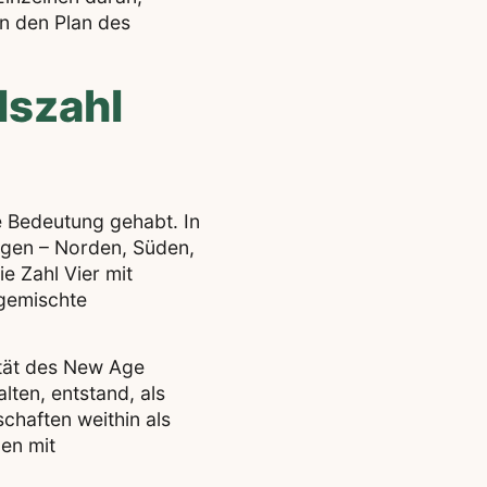
in den Plan des
lszahl
ge Bedeutung gehabt. In
ungen – Norden, Süden,
e Zahl Vier mit
 gemischte
ität des New Age
ten, entstand, als
chaften weithin als
en mit