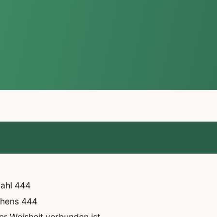
zahl 444
ehens 444
r Weisheit verbunden ist