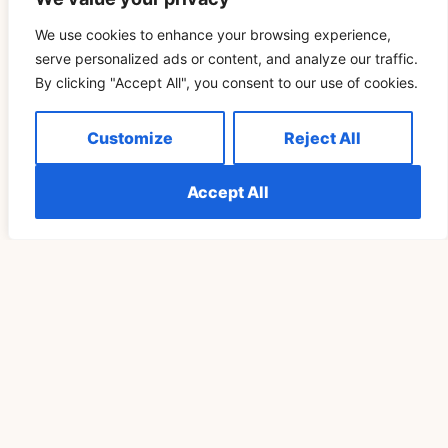
We use cookies to enhance your browsing experience,
READ MORE »
serve personalized ads or content, and analyze our traffic.
By clicking "Accept All", you consent to our use of cookies.
SPIRITUALITÄT
Customize
Reject All
Accept All
Die Bedeutung Von 555 Im Prozess Des Spirituellen
Erwachens Verstehen
READ MORE »