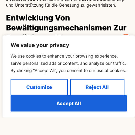
und Unterstützung für die Genesung zu gewährleisten.
Entwicklung Von
Bewältigungsmechanismen Zur
Bewältigung Von
We value your privacy
Herausforderungen Im
Zusammenhang Mit
We use cookies to enhance your browsing experience,
serve personalized ads or content, and analyze our traffic.
Lächeldepressionen
By clicking "Accept All", you consent to our use of cookies.
Die Entwicklung gesunder Bewältigungsmechanismen, wie z.
B. die Teilnahme an einer Therapie, das Praktizieren von
Customize
Reject All
Achtsamkeit und das Aufsuchen professioneller Hilfe, kann
Menschen mit hochgradiger Depression helfen, die
Accept All
Herausforderungen zu meistern, die mit einer lächelnden
Depression und Drogenmissbrauch verbunden sind.