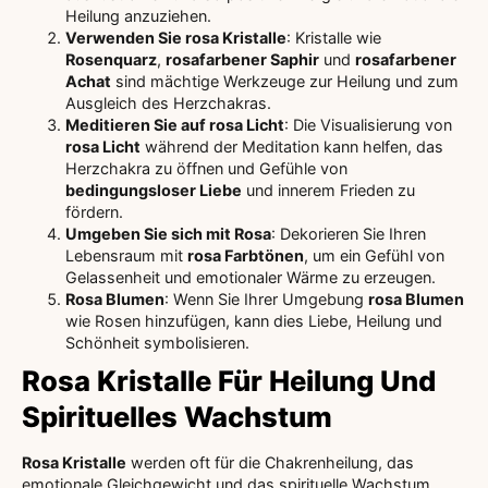
Heilung anzuziehen.
Verwenden Sie rosa Kristalle
: Kristalle wie
Rosenquarz
,
rosafarbener Saphir
und
rosafarbener
Achat
sind mächtige Werkzeuge zur Heilung und zum
Ausgleich des Herzchakras.
Meditieren Sie auf rosa Licht
: Die Visualisierung von
rosa Licht
während der Meditation kann helfen, das
Herzchakra zu öffnen und Gefühle von
bedingungsloser Liebe
und innerem Frieden zu
fördern.
Umgeben Sie sich mit Rosa
: Dekorieren Sie Ihren
Lebensraum mit
rosa Farbtönen
, um ein Gefühl von
Gelassenheit und emotionaler Wärme zu erzeugen.
Rosa Blumen
: Wenn Sie Ihrer Umgebung
rosa Blumen
wie Rosen hinzufügen, kann dies Liebe, Heilung und
Schönheit symbolisieren.
Rosa Kristalle Für Heilung Und
Spirituelles Wachstum
Rosa Kristalle
werden oft für die Chakrenheilung, das
emotionale Gleichgewicht und das spirituelle Wachstum