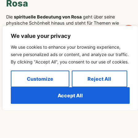
Rosa
Die
spirituelle Bedeutung von Rosa
geht über seine
physische Schönheit hinaus und steht für Themen wie
bedingungslose Liebe
,
emotionale Heilung
und
inneren
Frieden
. Als eine Farbe, die eng mit dem
Herzchakra
We value your privacy
verbunden ist,
symbolisiert Rosa
Mitgefühl, Freundlichkeit
We use cookies to enhance your browsing experience,
und die Pflege von uns selbst und anderen.
serve personalized ads or content, and analyze our traffic.
Wenn Sie
Rosa in Ihr Leben integrieren
, sei es durch das
By clicking "Accept All", you consent to our use of cookies.
Tragen von Rosa
, die Verwendung von
rosa Kristallen
oder
die Meditation mit
rosa Licht
, können Sie Ihr emotionales
Gleichgewicht fördern, Ihr
spirituelles Wachstum
Customize
Reject All
unterstützen und sich mit der kraftvollen Energie der Liebe
verbinden.
Accept All
Möge die
Kraft der Farbe Rosa
Sie auf Ihrer
spirituellen
Reise
begleiten und Ihnen Frieden, Heilung und eine tiefere
Verbindung zur Welt um Sie herum bringen.