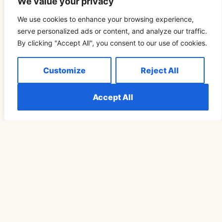
We value your privacy
We use cookies to enhance your browsing experience,
READ MORE »
serve personalized ads or content, and analyze our traffic.
By clicking "Accept All", you consent to our use of cookies.
SPIRITUALITÄT
Customize
Reject All
Accept All
Die Bedeutung Von 555 Im Prozess Des Spirituellen
Erwachens Verstehen
READ MORE »