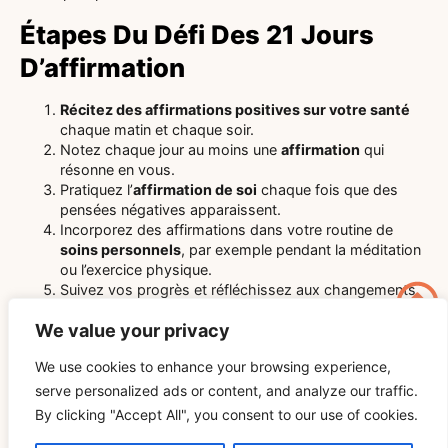
Étapes Du Défi Des 21 Jours
D’affirmation
Récitez des affirmations positives sur votre santé
chaque matin et chaque soir.
Notez chaque jour au moins une
affirmation
qui
résonne en vous.
Pratiquez l’
affirmation de soi
chaque fois que des
pensées négatives apparaissent.
Incorporez des affirmations dans votre routine de
soins personnels
, par exemple pendant la méditation
ou l’exercice physique.
Suivez vos progrès et réfléchissez aux changements
positifs que vous constatez.
We value your privacy
En vous engageant à relever ce défi, vous créerez de
puissants changements dans votre bien-être mental,
We use cookies to enhance your browsing experience,
émotionnel et physique.
serve personalized ads or content, and analyze our traffic.
Conclusion : Le Pouvoir Des
By clicking "Accept All", you consent to our use of cookies.