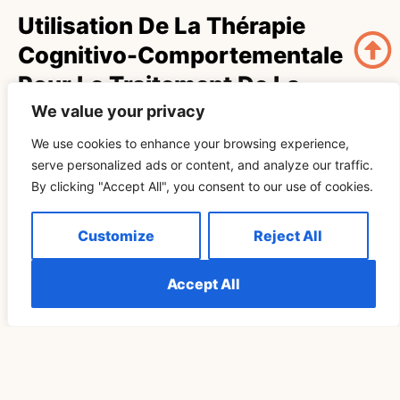
Utilisation De La Thérapie
Cognitivo-Comportementale
Pour Le Traitement De La
Dépression
We value your privacy
We use cookies to enhance your browsing experience,
La thérapie cognitivo-comportementale (TCC) est une
serve personalized ads or content, and analyze our traffic.
approche fondée sur des données probantes qui s’est
By clicking "Accept All", you consent to our use of cookies.
révélée efficace dans le traitement de la dépression, en
particulier chez les personnes qui résistent aux
médicaments traditionnels. En identifiant et en remettant en
Customize
Reject All
question les pensées et les comportements inadaptés, la
TCC permet aux individus de développer des mécanismes
d’adaptation plus positifs.
Accept All
Potentiel De Guérison Des
Aliments Pour La Gestion De La
Dépression