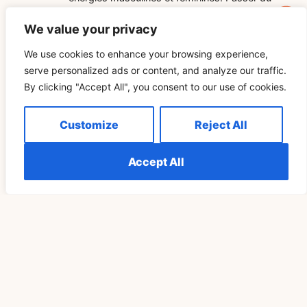
temps à l’extérieur peut vous aider à vous
reconnecter à ces rythmes naturels et à trouver
We value your privacy
l’équilibre en vous.
We use cookies to enhance your browsing experience,
Conclusion
serve personalized ads or content, and analyze our traffic.
By clicking "Accept All", you consent to our use of cookies.
L’équilibre entre les énergies masculine et féminine est un
voyage permanent de découverte de soi et de croissance.
En embrassant et en intégrant les deux énergies, vous
Customize
Reject All
pouvez créer une vie plus harmonieuse, plus épanouissante
et plus autonome. Rappelez-vous que la clé de l’équilibre
Accept All
réside dans la conscience de soi, l’acceptation et la volonté
de cultiver et d’honorer les deux aspects de votre être.
Related Blog