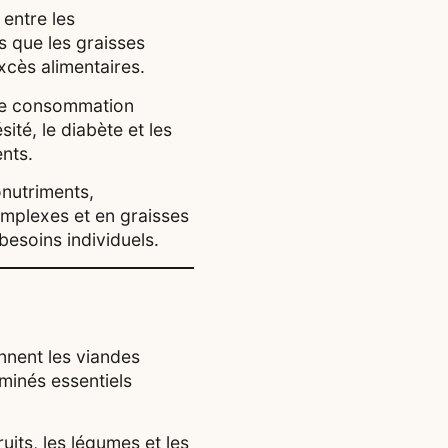
 entre les
is que les graisses
excès alimentaires.
une consommation
ité, le diabète et les
ents.
nutriments,
omplexes et en graisses
besoins individuels.
nent les viandes
aminés essentiels
uits, les légumes et les