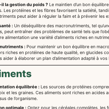
l la gestion du poids ?
Le maintien d’un bon équilibre
 Les protéines et les fibres favorisent la satiété, tand
triments peut aider à réguler la faim et à prévenir les 
santé :
Un déséquilibre des macronutriments, tel qu’
, peut entraîner des problèmes de santé tels que l’obés
tre alimentation une variété d’aliments riches en nutrim
nutriments :
Pour maintenir un bon équilibre en macro
s riches en protéines de haute qualité, en glucides c
s aider à élaborer un plan d’alimentation adapté à vos 
iments
tation équilibrée :
Les sources de protéines compren
noix et les graines. Ces aliments sont riches en acides 
ssus de l’organisme.
on optimale :
Optez pour les céréales complètes, les fr