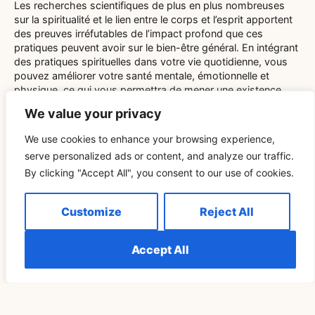
Les recherches scientifiques de plus en plus nombreuses
sur la spiritualité et le lien entre le corps et l’esprit apportent
des preuves irréfutables de l’impact profond que ces
pratiques peuvent avoir sur le bien-être général. En intégrant
des pratiques spirituelles dans votre vie quotidienne, vous
pouvez améliorer votre santé mentale, émotionnelle et
physique, ce qui vous permettra de mener une existence
plus équilibrée et plus satisfaisante. Que ce soit par la
We value your privacy
méditation, la prière, la pleine conscience ou d’autres
pratiques spirituelles, l’exploration du lien entre le corps et
We use cookies to enhance your browsing experience,
l’esprit peut ouvrir la voie à une meilleure compréhension de
serve personalized ads or content, and analyze our traffic.
vous-même et à un sentiment d’harmonie plus grand dans
By clicking "Accept All", you consent to our use of cookies.
votre vie.
Customize
Reject All
Accept All
Related Blog