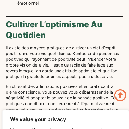
émotionnel.
Cultiver L’optimisme Au
Quotidien
Il existe des moyens pratiques de cultiver un état d’esprit
positif dans votre vie quotidienne. S’entourer de personnes
positives qui rayonnent de positivité peut influencer votre
propre vision de la vie. Il est plus facile de faire face aux
revers lorsque l’on garde une attitude optimiste et que l’on
pratique la gratitude pour les aspects positifs de sa vie.
En utilisant des affirmations positives et en pratiquant la
pleine conscience, vous pouvez vous débarrasser de la
négativité et adopter le pouvoir de la pensée positive. Ces
pratiques contribuent non seulement à l’épanouissement
personnel, mais renforcent également votre résilience face
aux défis. Le maintien d’une attitude positive peut avoir un
We value your privacy
impact positif sur votre santé physique, soulignant la nature
interconnectée de l’esprit et du corps.