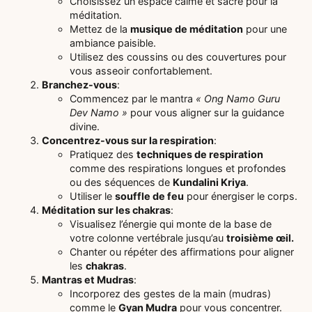
Choisissez un espace calme et sacré pour la
méditation.
Mettez de la
musique de méditation
pour une
ambiance paisible.
Utilisez des coussins ou des couvertures pour
vous asseoir confortablement.
Branchez-vous
:
Commencez par le mantra
« Ong Namo Guru
Dev Namo »
pour vous aligner sur la guidance
divine.
Concentrez-vous sur la respiration
:
Pratiquez des
techniques de respiration
comme des respirations longues et profondes
ou des séquences de
Kundalini Kriya
.
Utiliser le
souffle de feu
pour énergiser le corps.
Méditation sur les chakras
:
Visualisez l’énergie qui monte de la base de
votre colonne vertébrale jusqu’au
troisième œil.
Chanter ou répéter des affirmations pour aligner
les
chakras
.
Mantras et Mudras
:
Incorporez des gestes de la main (mudras)
comme le
Gyan Mudra
pour vous concentrer.