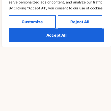
serve personalized ads or content, and analyze our traffic.
By clicking "Accept All", you consent to our use of cookies.
Customize
Reject All
Related Blog
Accept All
SPIRITUALITÉ
Le Sens Spirituel De 999 Pour Les Flammes
Jumelles Expliqué