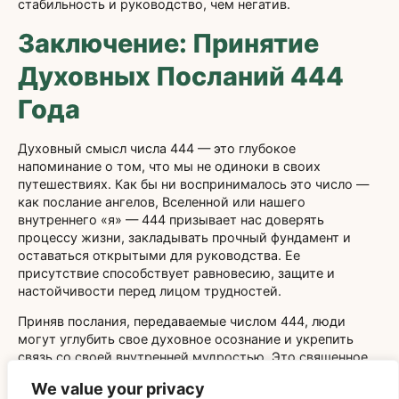
стабильность и руководство, чем негатив.
Заключение: Принятие
Духовных Посланий 444
Года
Духовный смысл числа 444 — это глубокое
напоминание о том, что мы не одиноки в своих
путешествиях. Как бы ни воспринималось это число —
как послание ангелов, Вселенной или нашего
внутреннего «я» — 444 призывает нас доверять
процессу жизни, закладывать прочный фундамент и
оставаться открытыми для руководства. Ее
присутствие способствует равновесию, защите и
настойчивости перед лицом трудностей.
Приняв послания, передаваемые числом 444, люди
могут углубить свое духовное осознание и укрепить
связь со своей внутренней мудростью. Это священное
число действует как маяк надежды и уверенности,
We value your privacy
вдохновляя на осознанный образ жизни и