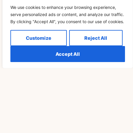
целенаправленный рост во всех сферах жизни.
We use cookies to enhance your browsing experience,
OUTRO
serve personalized ads or content, and analyze our traffic.
By clicking "Accept All", you consent to our use of cookies.
Customize
Reject All
Related Blog
Accept All
ДУХОВНОСТЬ