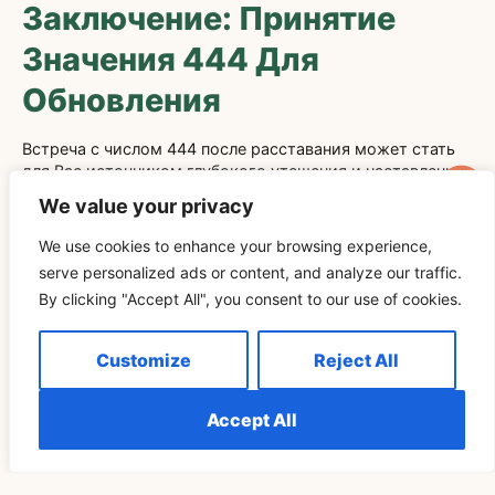
Заключение: Принятие
Значения 444 Для
Обновления
Встреча с числом 444 после расставания может стать
для Вас источником глубокого утешения и наставления.
Оно символизирует стабильность, защиту и мягкое
We value your privacy
напоминание о том, что Вы получаете поддержку в
эмоциональных потрясениях, связанных с
We use cookies to enhance your browsing experience,
расставанием. Поняв его глубокий смысл, Вы сможете
serve personalized ads or content, and analyze our traffic.
использовать 444 как маяк надежды и мотивацию для
By clicking "Accept All", you consent to our use of cookies.
исцеления, личностного роста и обновления.
В конечном счете, 444 призывает Вас довериться
Customize
Reject All
путешествию, найти завершение в себе и открыть свое
сердце для новых начинаний. Как бы Вы ни
интерпретировали это число — духовно или
Accept All
психологически, оно служит приглашением двигаться
вперед с уверенностью и изяществом. Принятие
послания 444 может превратить боль от разрыва в