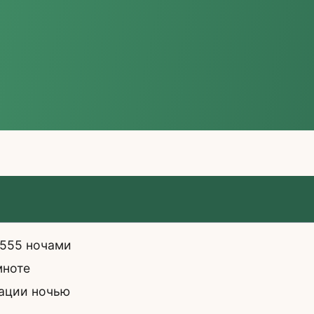
 555 ночами
мноте
мации ночью