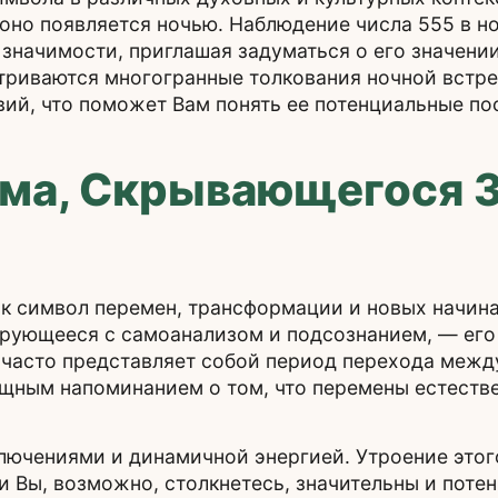
а оно появляется ночью. Наблюдение числа 555 в 
 значимости, приглашая задуматься о его значени
триваются многогранные толкования ночной встреч
й, что поможет Вам понять ее потенциальные посл
ма, Скрывающегося З
 символ перемен, трансформации и новых начинан
ирующееся с самоанализом и подсознанием, — ег
 часто представляет собой период перехода межд
ощным напоминанием о том, что перемены естеств
лючениями и динамичной энергией. Утроение этог
ми Вы, возможно, столкнетесь, значительны и поте