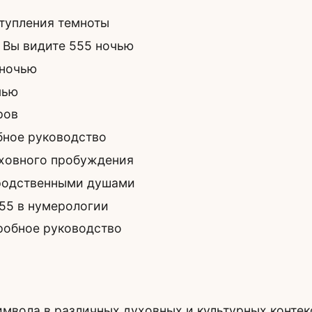
ступления темноты
 Вы видите 555 ночью
 ночью
чью
ров
бное руководство
уховного пробуждения
 родственными душами
55 в нумерологии
робное руководство
имвола в различных духовных и культурных контек