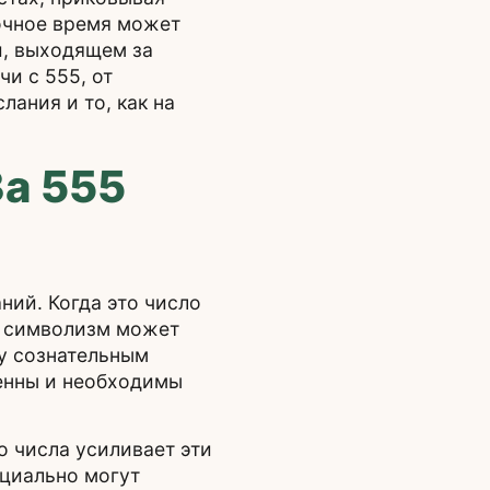
ночное время может
и, выходящем за
и с 555, от
ания и то, как на
а 555
ий. Когда это число
о символизм может
у сознательным
енны и необходимы
о числа усиливает эти
нциально могут