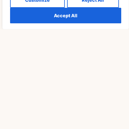
Customize
Reject All
SPIRITUALITÄT
Accept All
Die Bedeutung Von Sehen 555 Wiederholt Erklärt
Verstehen
READ MORE »
SPIRITUALITÄT