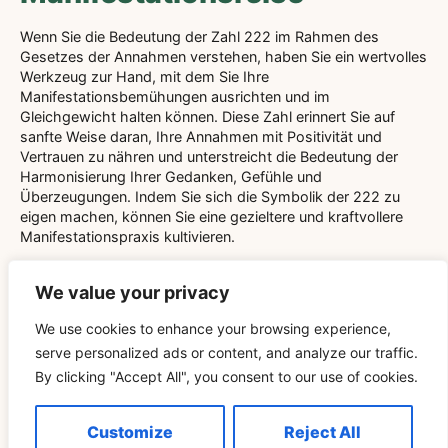
Wenn Sie die Bedeutung der Zahl 222 im Rahmen des
Gesetzes der Annahmen verstehen, haben Sie ein wertvolles
Werkzeug zur Hand, mit dem Sie Ihre
Manifestationsbemühungen ausrichten und im
Gleichgewicht halten können. Diese Zahl erinnert Sie auf
sanfte Weise daran, Ihre Annahmen mit Positivität und
Vertrauen zu nähren und unterstreicht die Bedeutung der
Harmonisierung Ihrer Gedanken, Gefühle und
Überzeugungen. Indem Sie sich die Symbolik der 222 zu
eigen machen, können Sie eine gezieltere und kraftvollere
Manifestationspraxis kultivieren.
Wenn Sie 222 durch Affirmationen, Meditation und
We value your privacy
Selbstreflexion in Ihre tägliche Routine einbeziehen, können
Sie Ihre Fähigkeit verbessern, Wünsche effektiv und
We use cookies to enhance your browsing experience,
geduldig zu manifestieren. Denken Sie daran, dass 222 keine
Abkürzung ist, sondern ein Wegweiser, der zu stetigem
serve personalized ads or content, and analyze our traffic.
Fortschritt und unerschütterlichem Vertrauen ermutigt. Wenn
By clicking "Accept All", you consent to our use of cookies.
Sie diese Erkenntnisse integrieren, werden Sie
wahrscheinlich feststellen, dass Ihre Manifestationsreise
Customize
Reject All
flüssiger, freudiger und erfolgreicher wird.