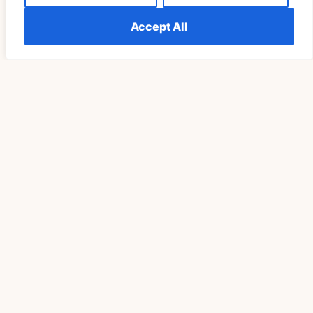
Accept All
Related Blog
SPIRITUALITÄT
Die Bedeutung Von Sehen 555 Wiederholt Erklärt