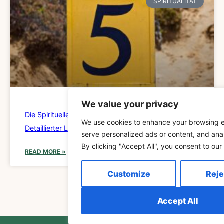
SPIRITUALITÄT
We value your privacy
Die Spirituelle Bedeutung Von 555 Verstehen: Ein
We use cookies to enhance your browsing 
Detaillierter Leitfaden
serve personalized ads or content, and anal
By clicking "Accept All", you consent to our
READ MORE »
Customize
Reje
Accept All