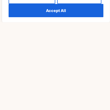
SPIRITUALITÄT
Accept All
Die Bedeutung Von Sehen 555 Wiederholt Erklärt
Verstehen
READ MORE »
SPIRITUALITÄT