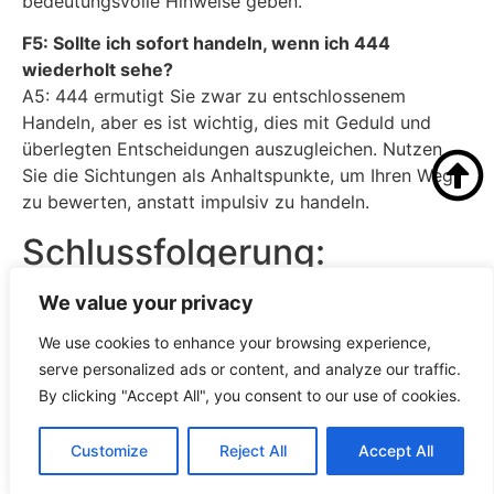
bedeutungsvolle Hinweise geben.
F5: Sollte ich sofort handeln, wenn ich 444
wiederholt sehe?
A5: 444 ermutigt Sie zwar zu entschlossenem
Handeln, aber es ist wichtig, dies mit Geduld und
überlegten Entscheidungen auszugleichen. Nutzen
Sie die Sichtungen als Anhaltspunkte, um Ihren Weg
zu bewerten, anstatt impulsiv zu handeln.
Schlussfolgerung:
Nachdenken über die
We value your privacy
Auswirkungen von 444
We use cookies to enhance your browsing experience,
Sichtungen
serve personalized ads or content, and analyze our traffic.
By clicking "Accept All", you consent to our use of cookies.
Die wiederholte Begegnung mit der Zahl 444 kann
Customize
Reject All
Accept All
eine tiefgreifende Erfahrung sein, die Menschen dazu
einlädt, innezuhalten und über die Botschaften