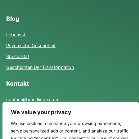
Blog
Lebensstil
Psychische Gesundheit
Spiritualität
Geschichten Der Transformation
Kontakt
contact@brandliebe.com
We value your privacy
Links
We use cookies to enhance your browsing experience,
serve personalized ads or content, and analyze our traffic.
Datenschutzrichtlinie
By clicking "Accept All", you consent to our use of cookies.