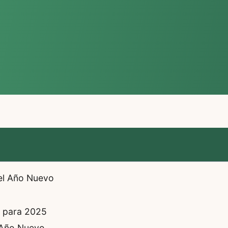
 el Año Nuevo
o para 2025
l Año Nuevo