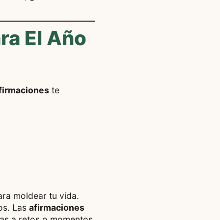
ra El Año
firmaciones
te
ra moldear tu vida.
ros. Las
afirmaciones
ntas a retos o momentos