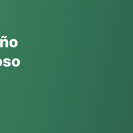
Año
oso