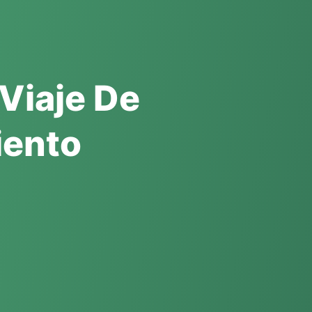
 Viaje De
iento