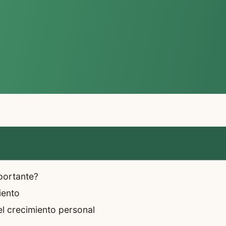
portante?
iento
l crecimiento personal